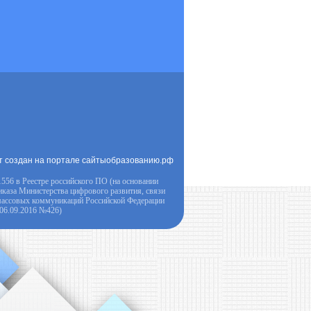
т создан на портале сайтыобразованию.рф
556 в Реестре российского ПО (на основании
иказа Министерства цифрового развития, связи
массовых коммуникаций Российской Федерации
 06.09.2016 №426)